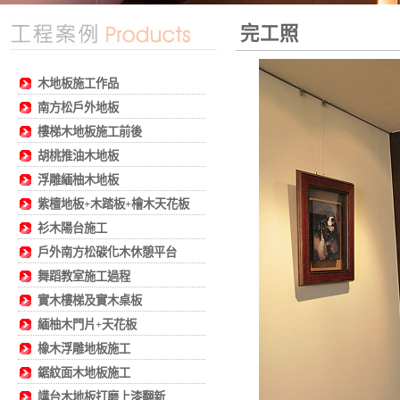
完工照
木地板施工作品
南方松戶外地板
樓梯木地板施工前後
胡桃推油木地板
浮雕緬柚木地板
紫檀地板+木踏板+檜木天花板
衫木陽台施工
戶外南方松碳化木休憩平台
舞蹈教室施工過程
實木樓梯及實木桌板
緬柚木門片+天花板
橡木浮雕地板施工
鋸紋面木地板施工
講台木地板打磨上漆翻新