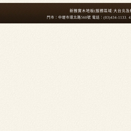
新雅實木地板(服務區域:大台北及
門市：中壢市環北路560號 電話：(03)434-1133. 43