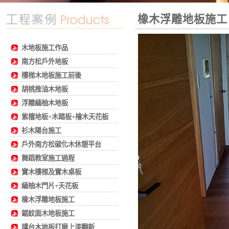
橡木浮雕地板施工
木地板施工作品
南方松戶外地板
樓梯木地板施工前後
胡桃推油木地板
浮雕緬柚木地板
紫檀地板+木踏板+檜木天花板
衫木陽台施工
戶外南方松碳化木休憩平台
舞蹈教室施工過程
實木樓梯及實木桌板
緬柚木門片+天花板
橡木浮雕地板施工
鋸紋面木地板施工
講台木地板打磨上漆翻新