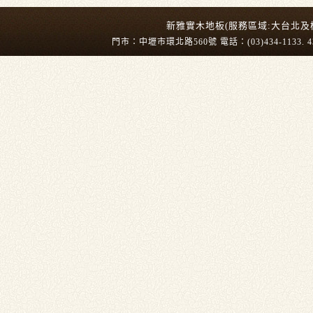
新雅實木地板(服務區域:大台北及
門市：中壢市環北路560號 電話：(03)434-1133. 43